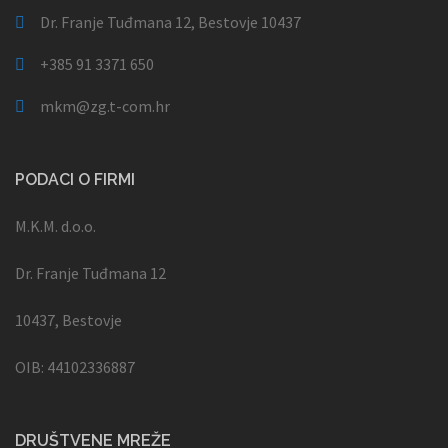
Dr. Franje Tuđmana 12, Bestovje 10437
+385 91 3371 650
mkm@zg.t-com.hr
PODACI O FIRMI
M.K.M. d.o.o.
Dr. Franje Tuđmana 12
10437, Bestovje
OIB: 44102336887
DRUŠTVENE MREŽE