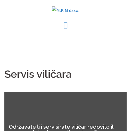
Skip
to
content
Servis viličara
Održavate li i servisirate viličar redovito ili