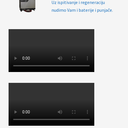
Uz ispitivanje i regeneraciju
nudimo Vam i baterije i punjače.