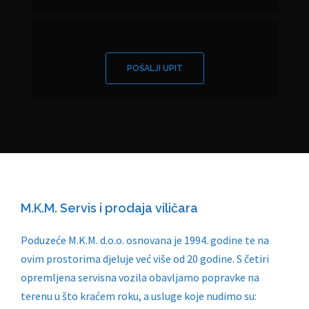
POŠALJI UPIT
M.K.M. Servis i prodaja viličara
Poduzeće M.K.M. d.o.o. osnovana je 1994. godine te na
ovim prostorima djeluje već više od 20 godine. S četiri
opremljena servisna vozila obavljamo popravke na
terenu u što kraćem roku, a usluge koje nudimo su: